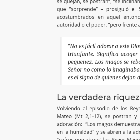
se quejan, se postran”, “se inclin
que “sorprende” – prosiguió el
acostumbrados en aquel entonce
autoridad o el poder, “pero frente a
“No es fácil adorar a este Di
triunfante. Significa acoge
pequeñez. Los magos se reba
Señor no como lo imaginaban
es el signo de quienes dejan 
La verdadera riquez
Volviendo al episodio de los Re
Mateo (Mt 2,1-12), se postran y
adoración: “Los magos demuestra
en la humildad” y se abren a la ado
“cofres que abren” los Reyes Mag