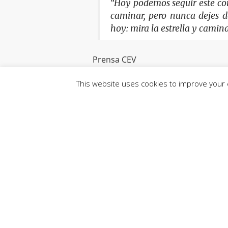
“Hoy podemos seguir este con
caminar, pero nunca dejes de 
hoy: mira la estrella y camina
Prensa CEV
Nota de prensa de Vatican News
This website uses cookies to improve your e
06 de enero de 2021
Compartir