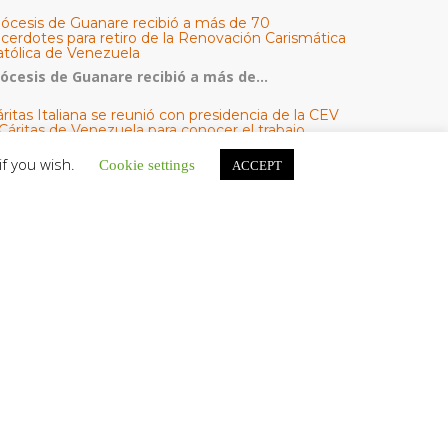
iócesis de Guanare recibió a más de 70
acerdotes para retiro de la Renovación Carismática
atólica de Venezuela
iócesis de Guanare recibió a más de...
ritas Italiana se reunió con presidencia de la CEV
Cáritas de Venezuela para conocer el trabajo
umanitario por terremotos del 24 de junio
if you wish.
Cookie settings
ACCEPT
na delegación encabezada por el padre Marco...
l Centro CEC realiza el 1° Encuentro Formativo de
aestros Voluntarios del Proyecto «Talita Kum»
on una masiva participación que superó los...
ATEGORÍAS
V Noticias
omunicado
estacadas