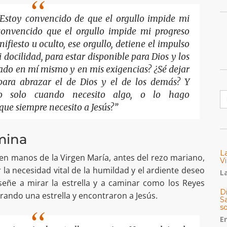
Estoy convencido de que el orgullo impide mi
 convencido que el orgullo impide mi progreso
ifiesto u oculto, ese orgullo, detiene el impulso
 docilidad, para estar disponible para Dios y los
ado en mí mismo y en mis exigencias? ¿Sé dejar
para abrazar el de Dios y el de los demás? Y
B
ro solo cuando necesito algo, o lo hago
ue siempre necesito a Jesús?”
amina
L
ó en manos de la Virgen María, antes del rezo mariano,
Vi
la necesidad vital de la humildad y el ardiente deseo
La
señe a mirar la estrella y a caminar como los Reyes
Di
ando una estrella y encontraron a Jesús.
Sa
s
E