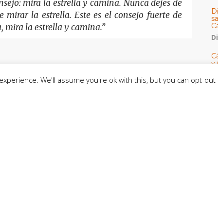
sejo: mira la estrella y camina. Nunca dejes de
D
mirar la estrella. Este es el consejo fuerte de
s
C
, mira la estrella y camina.”
D
Cá
y 
h
xperience. We'll assume you're ok with this, but you can opt-out 
U
E
M
C
C
CE
C
D