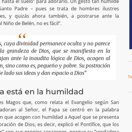
an hasta el suelo” para adorarlo. Un gesto tan humilde
 Santo Padre – pues se trata de hombres ilustres
s, y quizás ahora también, a postrarse ante la
l Niño de Belén, no es fácil”.
os, cuya divinidad permanece oculta y no parece
r la grandeza de Dios, que se manifiesta en la
jan ante la inaudita lógica de Dios, acogen al
, sino como es, pequeño y pobre. Su postración
de lado sus ideas y dan espacio a Dios”
T
a está en la humildad
yes Magos que, como relata el Evangelio según San
 adoran al Señor, el Papa se centró en la palabra
n que acogen con humildad a Aquel que se presenta
ración de Dios, es decir, explicó el Pontífice, que los
os” son sus propios corazones, porque su “verdadera