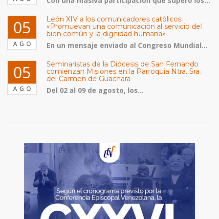
Con una masiva participación que superó los...
León XIV a los comunicadores católicos:
05
«Promuevan una comunicación al servicio del
bien común y la dignidad humana»
AGO
En un mensaje enviado al Congreso Mundial...
Seminaristas de la Diócesis de San Fernando
05
comienzan Misiones en la Parroquia Ntra. Sra.
del Carmen de Guachara
AGO
Del 02 al 09 de agosto, los...