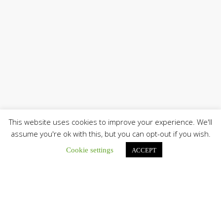
This website uses cookies to improve your experience. We'll
assume you're ok with this, but you can opt-out if you wish.
Únete a nuestro canal de Telegram
Cookie settings
ACCEPT
Botón de búsqu
Buscar: