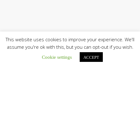
This website uses cookies to improve your experience. We'll
assume you're ok with this, but you can opt-out if you wish.
Únete a nuestro canal de Telegram
Cookie settings
ACCEPT
Botón de búsqu
Buscar:
El Centro CEC realiza el 1° Encuentro Formativo de
Maestros Voluntarios del Proyecto «Talita Kum»
Con una masiva participación que superó los...