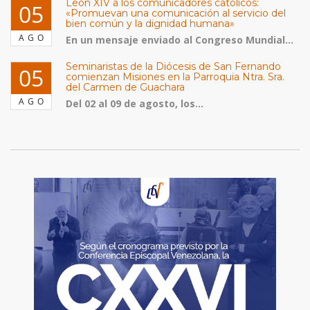
León XIV a los comunicadores católicos:
05
«Promuevan una comunicación al servicio del
bien común y la dignidad humana»
AGO
En un mensaje enviado al Congreso Mundial...
Seminaristas de la Diócesis de San Fernando
05
comienzan Misiones en la Parroquia Ntra. Sra.
del Carmen de Guachara
AGO
Del 02 al 09 de agosto, los...