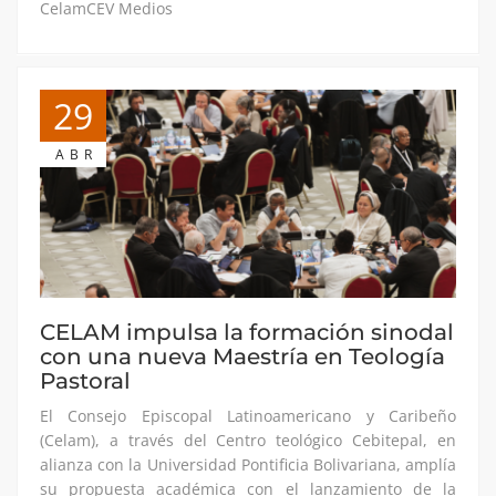
CelamCEV Medios
29
ABR
CELAM impulsa la formación sinodal
con una nueva Maestría en Teología
Pastoral
El Consejo Episcopal Latinoamericano y Caribeño
(Celam), a través del Centro teológico Cebitepal, en
alianza con la Universidad Pontificia Bolivariana, amplía
su propuesta académica con el lanzamiento de la