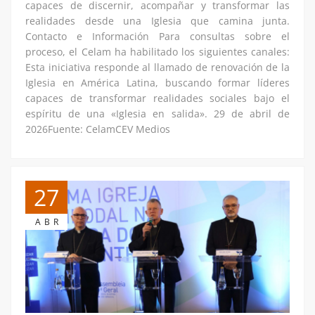
capaces de discernir, acompañar y transformar las
realidades desde una Iglesia que camina junta.
Contacto e Información Para consultas sobre el
proceso, el Celam ha habilitado los siguientes canales:
Esta iniciativa responde al llamado de renovación de la
Iglesia en América Latina, buscando formar líderes
capaces de transformar realidades sociales bajo el
espíritu de una «Iglesia en salida». 29 de abril de
2026Fuente: CelamCEV Medios
27
ABR