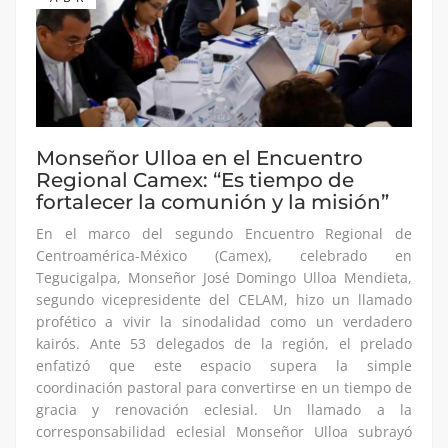
Monseñor Ulloa en el Encuentro
Regional Camex: “Es tiempo de
fortalecer la comunión y la misión”
En el marco del segundo Encuentro Regional de
Centroamérica-México (Camex), celebrado en
Tegucigalpa, Monseñor José Domingo Ulloa Mendieta,
segundo vicepresidente del CELAM, hizo un llamado
profético a vivir la sinodalidad como un verdadero
kairós. Ante 53 delegados de la región, el prelado
enfatizó que este espacio supera la simple
coordinación pastoral para convertirse en un tiempo de
gracia y renovación eclesial. Un llamado a la
corresponsabilidad eclesial Monseñor Ulloa subrayó