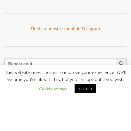
Únete a nuestro canal de Telegram
Botón de búsqu
Buscar:
This website uses cookies to improve your experience. We'll
assume you're ok with this, but you can opt-out if you wish.
Cookie settings
ACCEPT
La Santa Sede presenta el programa oficial del Viaje
Apostólico del Papa León XIV a Francia
La Oficina de Prensa de la Santa...
Diócesis de San Cristóbal celebró 416 años del Santo Cristo
de La Grita con un llamado a la solidaridad y la dignidad
humana