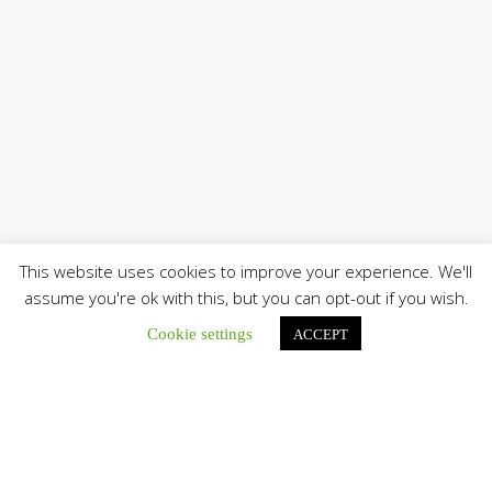
This website uses cookies to improve your experience. We'll
assume you're ok with this, but you can opt-out if you wish.
Únete a nuestro canal de Telegram
Cookie settings
ACCEPT
Botón de búsqu
Buscar: