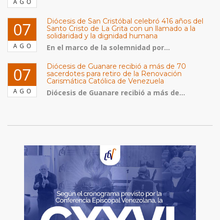
AGO
Diócesis de San Cristóbal celebró 416 años del
07
Santo Cristo de La Grita con un llamado a la
solidaridad y la dignidad humana
AGO
En el marco de la solemnidad por...
Diócesis de Guanare recibió a más de 70
07
sacerdotes para retiro de la Renovación
Carismática Católica de Venezuela
AGO
Diócesis de Guanare recibió a más de...