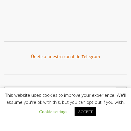
Únete a nuestro canal de Telegram
Botón de búsqu
Buscar:
This website uses cookies to improve your experience. We'll
assume you're ok with this, but you can opt-out if you wish.
Cookie settings
ACCEPT
La Santa Sede presenta el programa oficial del Viaje
Apostólico del Papa León XIV a Francia