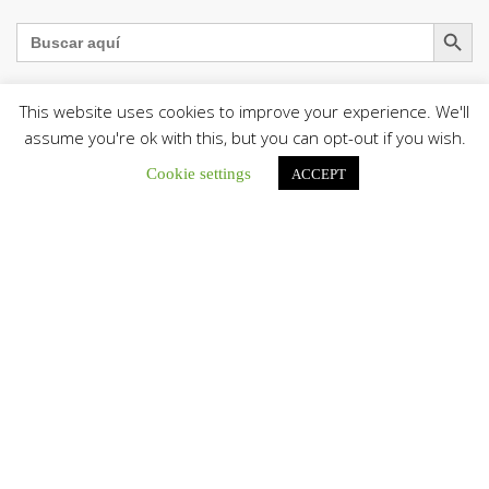
Botón de búsqu
Buscar:
This website uses cookies to improve your experience. We'll
assume you're ok with this, but you can opt-out if you wish.
La Santa Sede presenta el programa oficial del Viaje
Cookie settings
Apostólico del Papa León XIV a Francia
ACCEPT
La Oficina de Prensa de la Santa...
Diócesis de San Cristóbal celebró 416 años del Santo Cristo
de La Grita con un llamado a la solidaridad y la dignidad
humana
En el marco de la solemnidad por...
Diócesis de Guanare recibió a más de 70 sacerdotes para
retiro de la Renovación Carismática Católica de Venezuela
Diócesis de Guanare recibió a más de...
Cáritas Italiana se reunió con presidencia de la CEV y Cáritas
de Venezuela para conocer el trabajo humanitario por
terremotos del 24 de junio