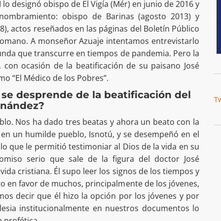
lo designó obispo de El Vigía (Mér) en junio de 2016 y
 nombramiento: obispo de Barinas (agosto 2013) y
, actos reseñados en las páginas del Boletín Público
 Romano. A monseñor Azuaje intentamos entrevistarlo
unda que transcurre en tiempos de pandemia. Pero la
, con ocasión de la beatificación de su paisano José
o “El Médico de los Pobres”.
 se desprende de la beatificación del
T
rnández?
blo. Nos ha dado tres beatas y ahora un beato con la
o en un humilde pueblo, Isnotú, y se desempeñó en el
o que le permitió testimoniar al Dios de la vida en su
omiso serio que sale de la figura del doctor José
vida cristiana. Él supo leer los signos de los tiempos y
o en favor de muchos, principalmente de los jóvenes,
os decir que él hizo la opción por los jóvenes y por
lesia institucionalmente en nuestros documentos lo
 profética.