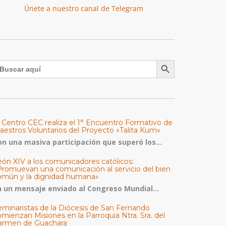
Únete a nuestro canal de Telegram
Botón de búsqueda
uscar:
l Centro CEC realiza el 1° Encuentro Formativo de
aestros Voluntarios del Proyecto «Talita Kum»
on una masiva participación que superó los...
eón XIV a los comunicadores católicos:
Promuevan una comunicación al servicio del bien
omún y la dignidad humana»
n un mensaje enviado al Congreso Mundial...
eminaristas de la Diócesis de San Fernando
mienzan Misiones en la Parroquia Ntra. Sra. del
armen de Guachara