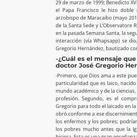
29 de marzo de 1999; Benedicto XVI 
el Papa Francisco le hizo doble
arzobispo de Maracaibo (mayo 2018)
de la Santa Sede y L’Observatore
en la pasada Semana Santa, la seg
interacción (vía Whapsapp) se dio
Gregorio Hernández, bautizado com
-¿Cuál es el mensaje que
doctor José Gregorio He
-Primero, que Dios ama a este pue
particularidad que es laico, nacid
mundo académico y de la ciencias, l
profesión. Segundo, es el compr
Gregorio para todo el laicado en la 
obró conforme a ese discernimient
los enfermos y los pobres; podríam
los pobres mucho antes que la Ig
hiciera. Esta es una gran enseñanza