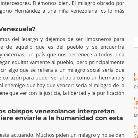
intercesores. Fijémonos bien. El milagro obrado por
egorio Hernández a una niña venezolana, es lo más
 Venezuela?
B
emos del letargo y dejemos de ser limosneros para
te de aquello que es del pueblo y se encuentra
 y externas; un país que nos pertenece a todos, una
egar equitativamente al pueblo, pero principalmente
ir algo que se refiera a un milagro social sería que
E
 corazón para poder ver al otro como un hermano y
M
 enemigo que hay que vencer; sería el milagro de la
C
ne que ver con la justicia, la libertad y la purificación
L
«
c
¿los obispos venezolanos interpretan
E
iere enviarle a la humanidad con esta
S
co
 está actuando. Muchos piden un milagro y no se dan
C