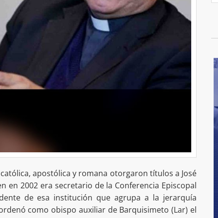
 católica, apostólica y romana otorgaron títulos a José
ien en 2002 era secretario de la Conferencia Episcopal
dente de esa institución que agrupa a la jerarquía
lo ordenó como obispo auxiliar de Barquisimeto (Lar) el