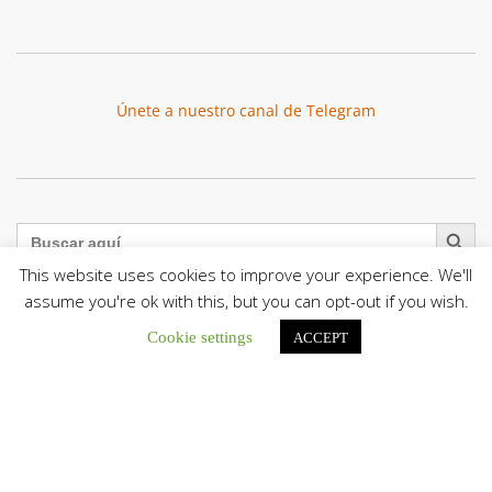
Únete a nuestro canal de Telegram
Botón de búsqu
Buscar:
This website uses cookies to improve your experience. We'll
assume you're ok with this, but you can opt-out if you wish.
Cookie settings
ACCEPT
La Santa Sede presenta el programa oficial del Viaje
Apostólico del Papa León XIV a Francia
La Oficina de Prensa de la Santa...
Diócesis de San Cristóbal celebró 416 años del Santo Cristo
de La Grita con un llamado a la solidaridad y la dignidad
humana