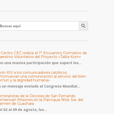
Botón de búsqueda
uscar:
l Centro CEC realiza el 1° Encuentro Formativo de
aestros Voluntarios del Proyecto «Talita Kum»
on una masiva participación que superó los...
eón XIV a los comunicadores católicos:
Promuevan una comunicación al servicio del bien
omún y la dignidad humana»
n un mensaje enviado al Congreso Mundial...
eminaristas de la Diócesis de San Fernando
mienzan Misiones en la Parroquia Ntra. Sra. del
armen de Guachara
l 02 al 09 de agosto, los...