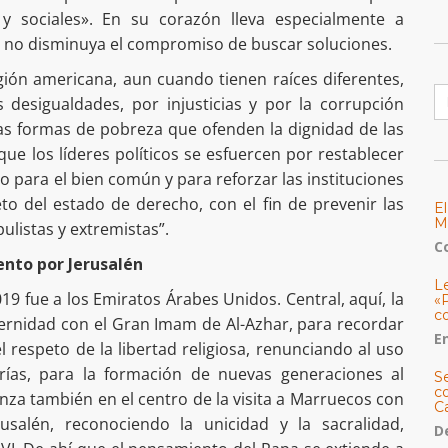
s y sociales». En su corazón lleva especialmente a
 no disminuya el compromiso de buscar soluciones.
región americana, aun cuando tienen raíces diferentes,
B
esigualdades, por injusticias y por la corrupción
as formas de pobreza que ofenden la dignidad de las
que los líderes políticos se esfuercen por restablecer
o para el bien común y para reforzar las instituciones
o del estado de derecho, con el fin de prevenir las
E
M
ulistas y extremistas”.
C
ento por Jerusalén
L
19 fue a los Emiratos Árabes Unidos. Central, aquí, la
«
c
ernidad con el Gran Imam de Al-Azhar, para recordar
E
l respeto de la libertad religiosa, renunciando al uso
rías, para la formación de nuevas generaciones al
S
co
anza también en el centro de la visita a Marruecos con
C
usalén, reconociendo la unicidad y la sacralidad,
De