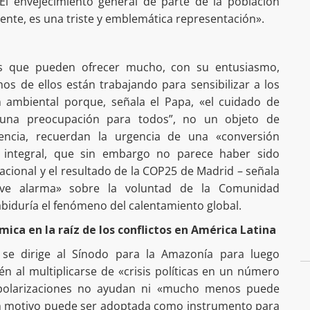
«El envejecimiento general de parte de la población
ente, es una triste y emblemática representación».
os que pueden ofrecer mucho, con su entusiasmo,
s de ellos están trabajando para sensibilizar a los
ón ambiental porque, señala el Papa, «el cuidado de
una preocupación para todos”, no un objeto de
sencia, recuerdan la urgencia de una «conversión
 integral, que sin embargo no parece haber sido
cional y el resultado de la COP25 de Madrid – señala
ave alarma» sobre la voluntad de la Comunidad
abiduría el fenómeno del calentamiento global.
ica en la raíz de los conflictos en América Latina
 se dirige al Sínodo para la Amazonía para luego
én al multiplicarse de «crisis políticas en un número
s polarizaciones no ayudan ni «mucho menos puede
gún motivo puede ser adoptada como instrumento para