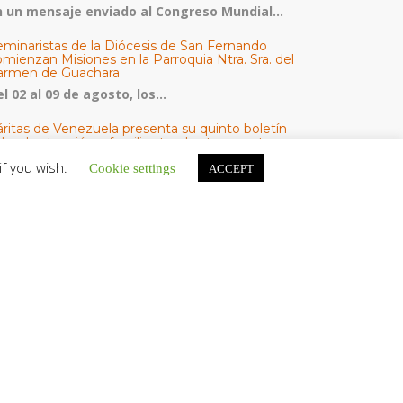
n un mensaje enviado al Congreso Mundial...
eminaristas de la Diócesis de San Fernando
mienzan Misiones en la Parroquia Ntra. Sra. del
armen de Guachara
l 02 al 09 de agosto, los...
áritas de Venezuela presenta su quinto boletín
bre la atención a familias tras los terremotos
áritas de Venezuela publicó este martes 4...
if you wish.
Cookie settings
ACCEPT
omisión Episcopal de Vida Consagrada por la
ornada Pro Orantibus: La vida contemplativa,
estimonio de fe y esperanza en Venezuela
a Iglesia en Venezuela celebra este jueves...
ATEGORÍAS
V Noticias
omunicado