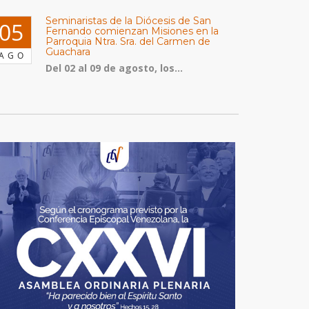
Seminaristas de la Diócesis de San
05
Fernando comienzan Misiones en la
Parroquia Ntra. Sra. del Carmen de
Guachara
AGO
Del 02 al 09 de agosto, los...