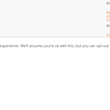
E
S
co
C
De
C
so
C
xperience. We'll assume you're ok with this, but you can opt-out 
C
J
t
L
C
CE
C