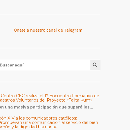
Únete a nuestro canal de Telegram
Botón de búsqueda
uscar:
l Centro CEC realiza el 1° Encuentro Formativo de
aestros Voluntarios del Proyecto «Talita Kum»
on una masiva participación que superó los...
eón XIV a los comunicadores católicos:
Promuevan una comunicación al servicio del bien
omún y la dignidad humana»