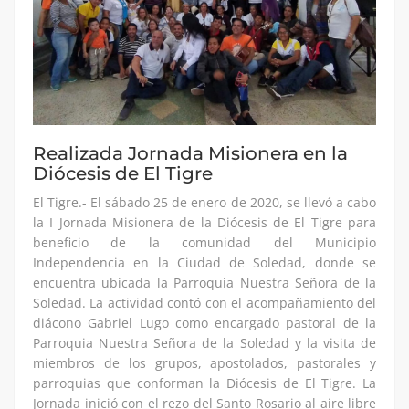
Realizada Jornada Misionera en la
Diócesis de El Tigre
El Tigre.- El sábado 25 de enero de 2020, se llevó a cabo
la I Jornada Misionera de la Diócesis de El Tigre para
beneficio de la comunidad del Municipio
Independencia en la Ciudad de Soledad, donde se
encuentra ubicada la Parroquia Nuestra Señora de la
Soledad. La actividad contó con el acompañamiento del
diácono Gabriel Lugo como encargado pastoral de la
Parroquia Nuestra Señora de la Soledad y la visita de
miembros de los grupos, apostolados, pastorales y
parroquias que conforman la Diócesis de El Tigre. La
Jornada inició con el rezo del Santo Rosario al aire libre