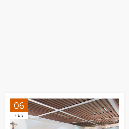
06
FEB