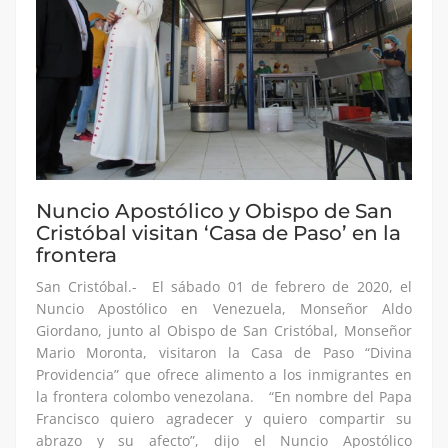
Nuncio Apostólico y Obispo de San
Cristóbal visitan ‘Casa de Paso’ en la
frontera
San Cristóbal.- El sábado 01 de febrero de 2020, el
Nuncio Apostólico en Venezuela, Monseñor Aldo
Giordano, junto al Obispo de San Cristóbal, Monseñor
Mario Moronta, visitaron la Casa de Paso “Divina
Providencia” que ofrece alimento a los inmigrantes en
la frontera colombo venezolana. “En nombre del Papa
Francisco quiero agradecer y quiero compartir su
abrazo y su afecto”, dijo el Nuncio Apostólico