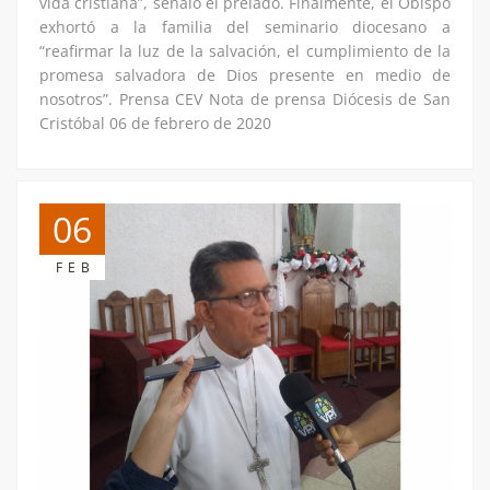
vida cristiana”, señaló el prelado. Finalmente, el Obispo
exhortó a la familia del seminario diocesano a
“reafirmar la luz de la salvación, el cumplimiento de la
promesa salvadora de Dios presente en medio de
nosotros”. Prensa CEV Nota de prensa Diócesis de San
Cristóbal 06 de febrero de 2020
06
FEB