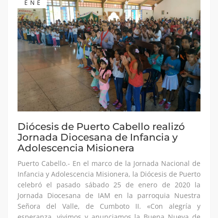
ENE
Diócesis de Puerto Cabello realizó
Jornada Diocesana de Infancia y
Adolescencia Misionera
Puerto Cabello.- En el marco de la Jornada Nacional de
Infancia y Adolescencia Misionera, la Diócesis de Puerto
celebró el pasado sábado 25 de enero de 2020 la
Jornada Diocesana de IAM en la parroquia Nuestra
Señora del Valle, de Cumboto II. «Con alegría y
esperanza, vivimos y anunciamos la Buena Nueva de