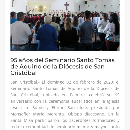
95 años del Seminario Santo Tomás
de Aquino de la Diócesis de San
Cristóbal
San Cristóbal.- El domingo 02 de febrero de 2020, el
Seminario Santo Tomás de Aquino de la Diócesis de
San Cristóbal, ubicado en Palmira, celebró su 95
aniversario con la ceremonia eucarística en la Iglesia
Jesucristo Sumo y Eterno Sacerdote, presidida por
Monseñor Mario Moronta, Obispo diocesano. En la
Santa Misa participaron los sacerdotes formadores y
toda la comunidad de seminario menor y mayor, junto