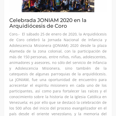
Celebrada JONIAM 2020 en la
Arquidiócesis de Coro
Coro.- El sábado 25 de enero de 2020, la Arquidiócesis
de Coro celebró la Jornada Nacional de Infancia y
Adolescencia Misionera (JONIAM) 2020 desde la plaza
Alameda de la zona colonial, con la participación de
más de 150 personas, entre niños, niñas, adolescentes,
animadores y asesores, no sólo del servicio de Infancia
y Adolescencia Misionera, sino también de la
catequesis de algunas parroquias de la arquidiócesis.
La JONIAM, fue una oportunidad de encuentro para
acrecentar el espíritu misionero en cada uno de los
participantes, así como para fortalecer las raíces y el
conocimiento sobre la historia de la Iglesia Católica en
Venezuela; es por ello que se destacó la celebración de
los 500 años del inicio del proceso evangelizador en el
país desde el oriente venezolano, y la memoria del