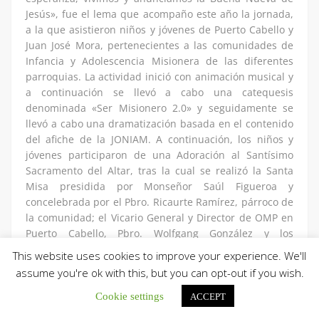
Jesús», fue el lema que acompaño este año la jornada,
a la que asistieron niños y jóvenes de Puerto Cabello y
Juan José Mora, pertenecientes a las comunidades de
Infancia y Adolescencia Misionera de las diferentes
parroquias. La actividad inició con animación musical y
a continuación se llevó a cabo una catequesis
denominada «Ser Misionero 2.0» y seguidamente se
llevó a cabo una dramatización basada en el contenido
del afiche de la JONIAM. A continuación, los niños y
jóvenes participaron de una Adoración al Santísimo
Sacramento del Altar, tras la cual se realizó la Santa
Misa presidida por Monseñor Saúl Figueroa y
concelebrada por el Pbro. Ricaurte Ramírez, párroco de
la comunidad; el Vicario General y Director de OMP en
Puerto Cabello, Pbro. Wolfgang González y los
sacerdotes Williams Campos y David Malpica. Al
This website uses cookies to improve your experience. We'll
concluir la Eucaristía los niños y jóvenes fueron
assume you're ok with this, but you can opt-out if you wish.
consagrados y recibieron sus respectivas bufandas:
verde, amarilla y roja, y al finalizar, el secretariado
Cookie settings
ACCEPT
diocesano de OMP realizó la entrega especial de un