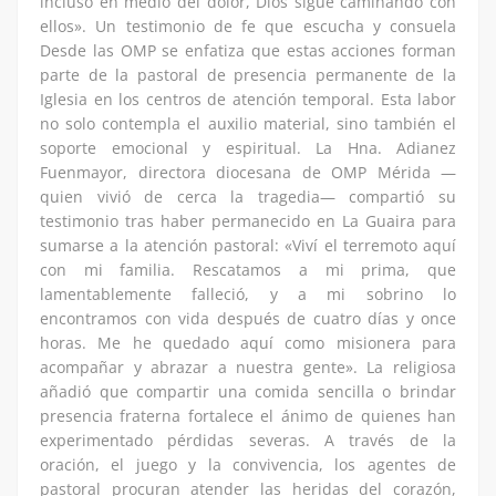
incluso en medio del dolor, Dios sigue caminando con
ellos». Un testimonio de fe que escucha y consuela
Desde las OMP se enfatiza que estas acciones forman
parte de la pastoral de presencia permanente de la
Iglesia en los centros de atención temporal. Esta labor
no solo contempla el auxilio material, sino también el
soporte emocional y espiritual. La Hna. Adianez
Fuenmayor, directora diocesana de OMP Mérida —
quien vivió de cerca la tragedia— compartió su
testimonio tras haber permanecido en La Guaira para
sumarse a la atención pastoral: «Viví el terremoto aquí
con mi familia. Rescatamos a mi prima, que
lamentablemente falleció, y a mi sobrino lo
encontramos con vida después de cuatro días y once
horas. Me he quedado aquí como misionera para
acompañar y abrazar a nuestra gente». La religiosa
añadió que compartir una comida sencilla o brindar
presencia fraterna fortalece el ánimo de quienes han
experimentado pérdidas severas. A través de la
oración, el juego y la convivencia, los agentes de
pastoral procuran atender las heridas del corazón,