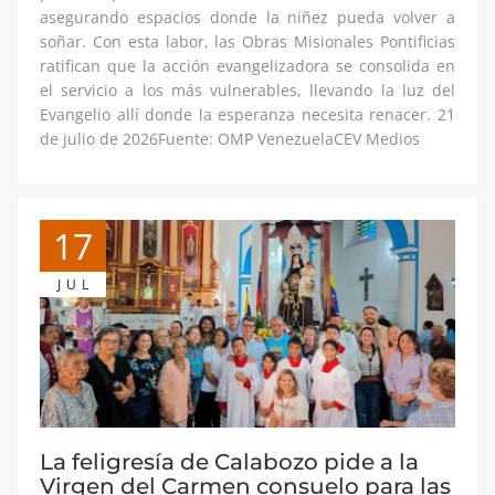
asegurando espacios donde la niñez pueda volver a
soñar. Con esta labor, las Obras Misionales Pontificias
ratifican que la acción evangelizadora se consolida en
el servicio a los más vulnerables, llevando la luz del
Evangelio allí donde la esperanza necesita renacer. 21
de julio de 2026Fuente: OMP VenezuelaCEV Medios
17
JUL
La feligresía de Calabozo pide a la
Virgen del Carmen consuelo para las