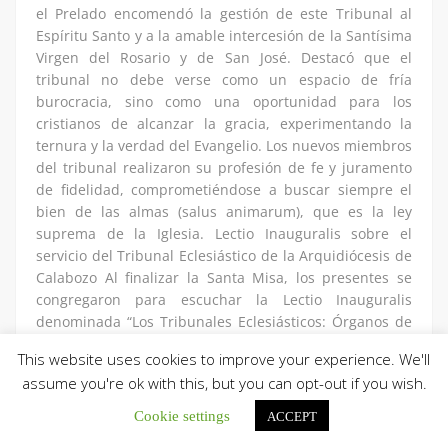
el Prelado encomendó la gestión de este Tribunal al
Espíritu Santo y a la amable intercesión de la Santísima
Virgen del Rosario y de San José. Destacó que el
tribunal no debe verse como un espacio de fría
burocracia, sino como una oportunidad para los
cristianos de alcanzar la gracia, experimentando la
ternura y la verdad del Evangelio. Los nuevos miembros
del tribunal realizaron su profesión de fe y juramento
de fidelidad, comprometiéndose a buscar siempre el
bien de las almas (salus animarum), que es la ley
suprema de la Iglesia. Lectio Inauguralis sobre el
servicio del Tribunal Eclesiástico de la Arquidiócesis de
Calabozo Al finalizar la Santa Misa, los presentes se
congregaron para escuchar la Lectio Inauguralis
denominada “Los Tribunales Eclesiásticos: Órganos de
Justicia y misericordia al Servicio de la Comunión
This website uses cookies to improve your experience. We'll
Diocesana”, la cual estuvo a cargo de Monseñor Rivero
assume you're ok with this, but you can opt-out if you wish.
Barrios. El Obispo de San Fernando de Apure ofreció
una profunda reflexión teológico-pastoral sobre el
Cookie settings
ACCEPT
sentido del derecho canónico en la vida de la Iglesia,