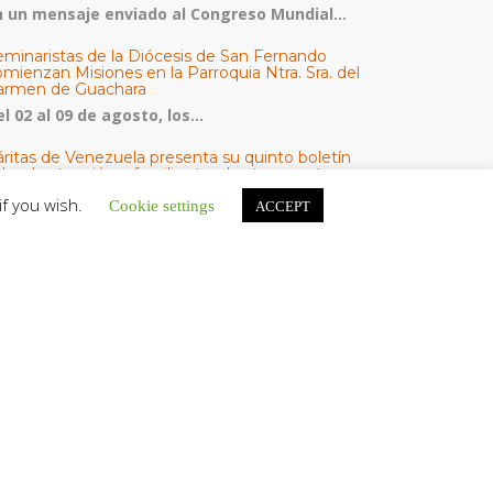
n un mensaje enviado al Congreso Mundial...
eminaristas de la Diócesis de San Fernando
mienzan Misiones en la Parroquia Ntra. Sra. del
armen de Guachara
l 02 al 09 de agosto, los...
áritas de Venezuela presenta su quinto boletín
bre la atención a familias tras los terremotos
áritas de Venezuela publicó este martes 4...
if you wish.
Cookie settings
ACCEPT
omisión Episcopal de Vida Consagrada por la
ornada Pro Orantibus: La vida contemplativa,
estimonio de fe y esperanza en Venezuela
a Iglesia en Venezuela celebra este jueves...
ATEGORÍAS
V Noticias
omunicado