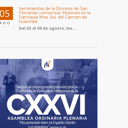
Seminaristas de la Diócesis de San
05
Fernando comienzan Misiones en la
Parroquia Ntra. Sra. del Carmen de
Guachara
AGO
Del 02 al 09 de agosto, los...