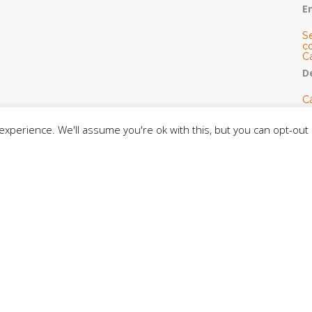
E
S
co
C
De
C
so
C
xperience. We'll assume you're ok with this, but you can opt-out 
C
J
t
L
C
CE
C