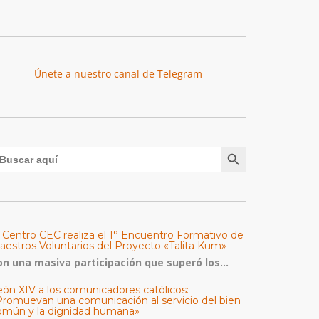
Únete a nuestro canal de Telegram
Botón de búsqueda
uscar:
l Centro CEC realiza el 1° Encuentro Formativo de
aestros Voluntarios del Proyecto «Talita Kum»
on una masiva participación que superó los...
eón XIV a los comunicadores católicos:
Promuevan una comunicación al servicio del bien
omún y la dignidad humana»