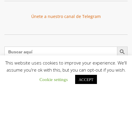
Únete a nuestro canal de Telegram
Botón de búsqu
Buscar:
This website uses cookies to improve your experience. We'll
assume you're ok with this, but you can opt-out if you wish.
Cookie settings
ACCEPT
La Santa Sede presenta el programa oficial del Viaje
Apostólico del Papa León XIV a Francia
La Oficina de Prensa de la Santa...
Diócesis de San Cristóbal celebró 416 años del Santo Cristo
de La Grita con un llamado a la solidaridad y la dignidad
humana
En el marco de la solemnidad por...