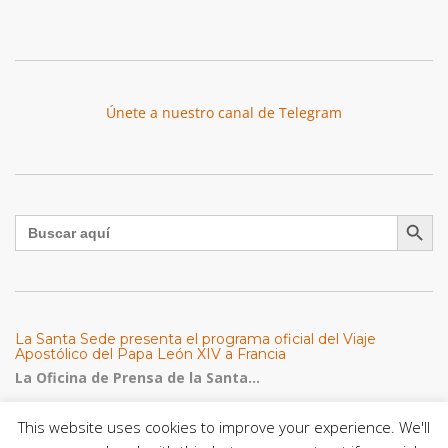
Únete a nuestro canal de Telegram
Botón de búsqu
Buscar:
La Santa Sede presenta el programa oficial del Viaje
Apostólico del Papa León XIV a Francia
La Oficina de Prensa de la Santa...
This website uses cookies to improve your experience. We'll
Diócesis de San Cristóbal celebró 416 años del Santo Cristo
de La Grita con un llamado a la solidaridad y la dignidad