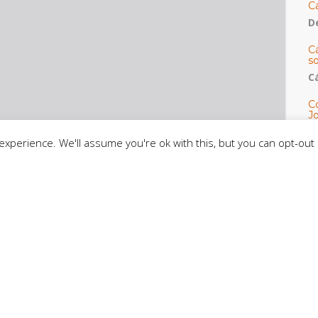
C
De
C
so
C
C
J
t
xperience. We'll assume you're ok with this, but you can opt-out 
L
D
Mo
t
E
C
CE