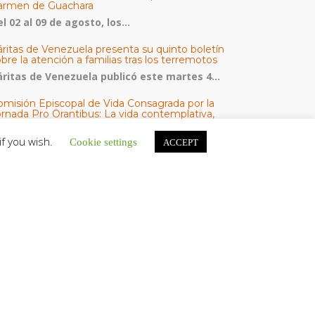
armen de Guachara
l 02 al 09 de agosto, los...
áritas de Venezuela presenta su quinto boletín
bre la atención a familias tras los terremotos
áritas de Venezuela publicó este martes 4...
omisión Episcopal de Vida Consagrada por la
ornada Pro Orantibus: La vida contemplativa,
estimonio de fe y esperanza en Venezuela
if you wish.
a Iglesia en Venezuela celebra este jueves...
Cookie settings
ACCEPT
esde el Santuario de la Virgen de Coromoto
nseñor Carlos Curiel pidió a la Madre de Dios por
odos los venezolanos
n un ambiente lleno de fe, devoción...
ATEGORÍAS
V Noticias