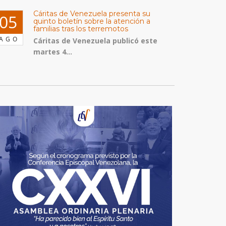
Cáritas de Venezuela presenta su
05
quinto boletín sobre la atención a
familias tras los terremotos
AGO
Cáritas de Venezuela publicó este
martes 4...