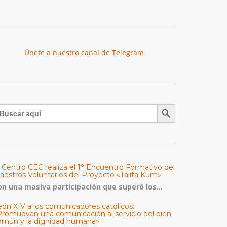
Únete a nuestro canal de Telegram
Botón de búsqueda
uscar:
l Centro CEC realiza el 1° Encuentro Formativo de
aestros Voluntarios del Proyecto «Talita Kum»
on una masiva participación que superó los...
eón XIV a los comunicadores católicos:
Promuevan una comunicación al servicio del bien
omún y la dignidad humana»