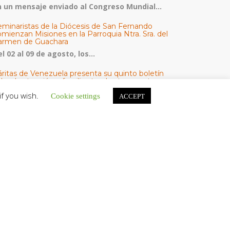
n un mensaje enviado al Congreso Mundial...
eminaristas de la Diócesis de San Fernando
mienzan Misiones en la Parroquia Ntra. Sra. del
armen de Guachara
l 02 al 09 de agosto, los...
áritas de Venezuela presenta su quinto boletín
bre la atención a familias tras los terremotos
áritas de Venezuela publicó este martes 4...
if you wish.
Cookie settings
ACCEPT
omisión Episcopal de Vida Consagrada por la
ornada Pro Orantibus: La vida contemplativa,
estimonio de fe y esperanza en Venezuela
a Iglesia en Venezuela celebra este jueves...
ATEGORÍAS
V Noticias
omunicado