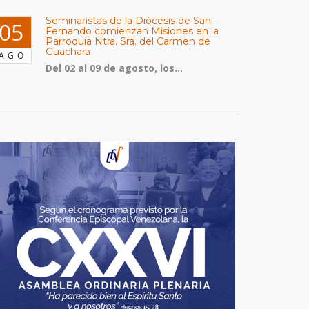
Seminaristas de la Diócesis de San
05
Fernando comienzan Misiones en la
Parroquia Ntra. Sra. del Carmen de
Guachara
AGO
Del 02 al 09 de agosto, los...