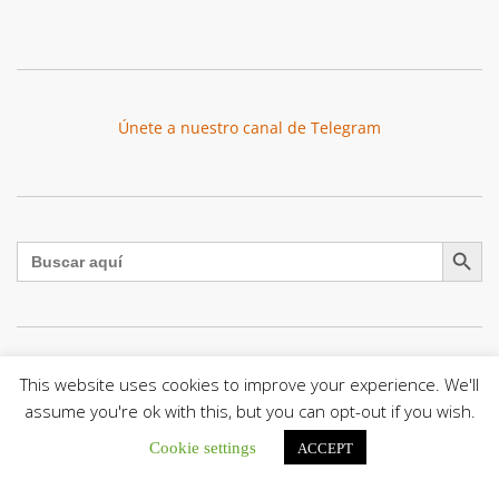
Únete a nuestro canal de Telegram
Botón de búsqu
Buscar:
El Centro CEC realiza el 1° Encuentro Formativo de
This website uses cookies to improve your experience. We'll
Maestros Voluntarios del Proyecto «Talita Kum»
assume you're ok with this, but you can opt-out if you wish.
Con una masiva participación que superó los...
Cookie settings
ACCEPT
León XIV a los comunicadores católicos: «Promuevan una
comunicación al servicio del bien común y la dignidad