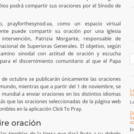
Dios podrá compartir sus oraciones por el Sínodo de
, prayforthesynod.va, como un espacio virtual
ente puede compartir su oración por una Iglesia
 intervención, Patrizia Morgante, responsable de
acional de Superioras Generales. El objetivo, según
camino sinodal con actitud de oración y escucha
B
para el discernimiento comunitario al que el Papa
 de octubre se publicarán únicamente las oraciones
 mundo, mientras que a partir del 1 de noviembre, se
L
l mundial a enviar oraciones en los distintos idiomas
Vi
más que las oraciones seleccionadas de la página web
La
nibles en la aplicación Click To Pray.
Di
Sa
ire oración
s
E
las tinieblas de la tierra que dará fruto a su debido