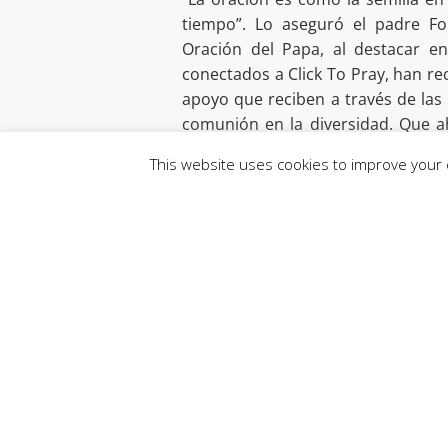
tiempo”. Lo aseguró el padre Fo
Oración del Papa, al destacar e
conectados a Click To Pray, han re
apoyo que reciben a través de las
comunión en la diversidad. Que a
proceso espiritual del Sínodo de
This website uses cookies to improve your e
desafío para la misión de la Iglesia
Redes sociales: in
“Debemos destacar la importancia d
de la gente, allí donde están, par
Ruiz, secretario del Dicasterio par
Instagram del Papa, además del perf
se realiza en colaboración con Va
subrayó la importancia de incorpor
bueno para poder llegar y acompañ
grandes desafíos que se han prese