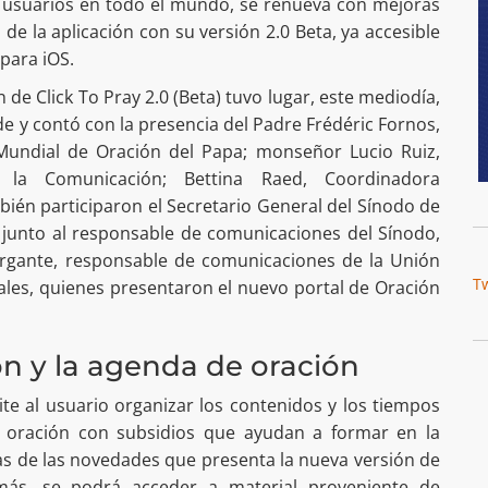
 usuarios en todo el mundo, se renueva con mejoras
de la aplicación con su versión 2.0 Beta, ya accesible
para iOS.
 de Click To Pray 2.0 (Beta) tuvo lugar, este mediodía,
de y contó con la presencia del Padre Frédéric Fornos,
 Mundial de Oración del Papa; monseñor Lucio Ruiz,
a la Comunicación; Bettina Raed, Coordinadora
mbién participaron el Secretario General del Sínodo de
 junto al responsable de comunicaciones del Sínodo,
organte, responsable de comunicaciones de la Unión
T
ales, quienes presentaron el nuevo portal de Oración
ón y la agenda de oración
e al usuario organizar los contenidos y los tiempos
e oración con subsidios que ayudan a formar en la
as de las novedades que presenta la nueva versión de
emás, se podrá acceder a material proveniente de