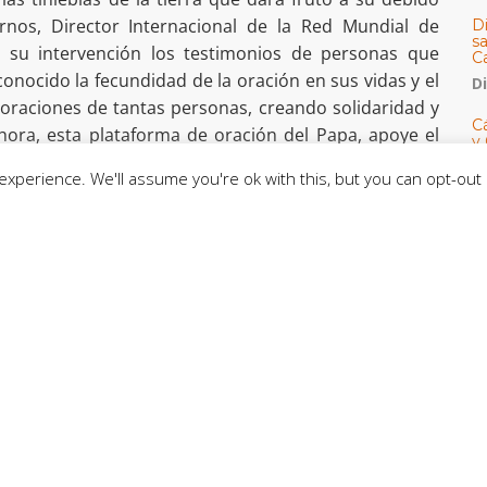
rnos, Director Internacional de la Red Mundial de
D
s
n su intervención los testimonios de personas que
C
conocido la fecundidad de la oración en sus vidas y el
D
 oraciones de tantas personas, creando solidaridad y
Cá
hora, esta plataforma de oración del Papa, apoye el
y 
h
 la Iglesia con otras propuestas, es para Fornos un
xperience. We'll assume you're ok with this, but you can opt-out 
U
 y para Sínodo.
E
strumentos de comunión
M
C
e las redes sociales del Papa para llegar al corazón
a acompañarlas en su caminar”. Lo dijo monseñor Lucio
a la Comunicación al mencionar las cuentas de Twitter,
il de oración del Papa en Click To Pray, iniciativa que
tican News. El prelado vaticano, en su intervención,
C
ar, como Iglesia, lo que la cultura digital tiene de
CE
ar al hombre de hoy, especialmente, en medio de los
C
ntado con la pandemia de Covid-19. “Click To Pray se
D