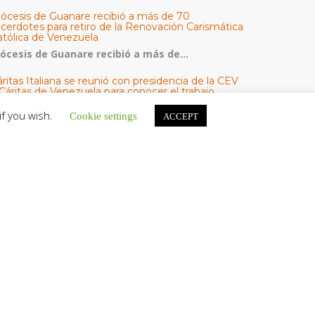
iócesis de Guanare recibió a más de 70
acerdotes para retiro de la Renovación Carismática
atólica de Venezuela
iócesis de Guanare recibió a más de...
ritas Italiana se reunió con presidencia de la CEV
Cáritas de Venezuela para conocer el trabajo
umanitario por terremotos del 24 de junio
if you wish.
Cookie settings
ACCEPT
na delegación encabezada por el padre Marco...
l Centro CEC realiza el 1° Encuentro Formativo de
aestros Voluntarios del Proyecto «Talita Kum»
on una masiva participación que superó los...
ATEGORÍAS
V Noticias
omunicado
estacadas