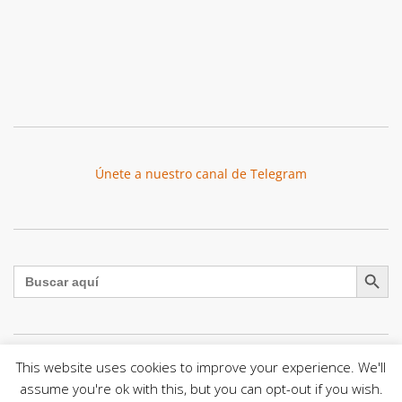
Únete a nuestro canal de Telegram
Botón de búsqu
Buscar:
This website uses cookies to improve your experience. We'll
La Santa Sede presenta el programa oficial del Viaje
assume you're ok with this, but you can opt-out if you wish.
Apostólico del Papa León XIV a Francia