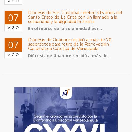
AGO
Diócesis de San Cristóbal celebró 416 años del
07
Santo Cristo de La Grita con un llamado a la
solidaridad y la dignidad humana
AGO
En el marco de la solemnidad por...
Diócesis de Guanare recibió a más de 70
07
sacerdotes para retiro de la Renovación
Carismática Católica de Venezuela
AGO
Diócesis de Guanare recibió a más de...