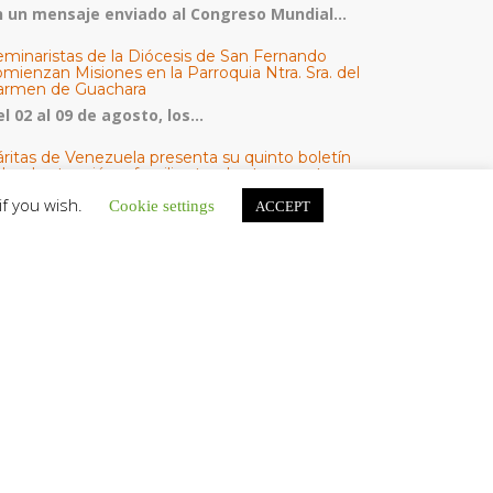
n un mensaje enviado al Congreso Mundial...
eminaristas de la Diócesis de San Fernando
mienzan Misiones en la Parroquia Ntra. Sra. del
armen de Guachara
l 02 al 09 de agosto, los...
áritas de Venezuela presenta su quinto boletín
bre la atención a familias tras los terremotos
áritas de Venezuela publicó este martes 4...
if you wish.
Cookie settings
ACCEPT
omisión Episcopal de Vida Consagrada por la
ornada Pro Orantibus: La vida contemplativa,
estimonio de fe y esperanza en Venezuela
a Iglesia en Venezuela celebra este jueves...
ATEGORÍAS
V Noticias
omunicado