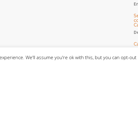
E
S
co
C
De
C
so
C
xperience. We'll assume you're ok with this, but you can opt-out 
C
J
t
L
C
CE
C