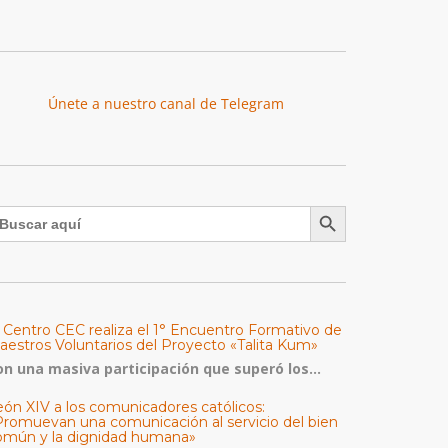
Únete a nuestro canal de Telegram
Botón de búsqueda
uscar:
l Centro CEC realiza el 1° Encuentro Formativo de
aestros Voluntarios del Proyecto «Talita Kum»
on una masiva participación que superó los...
eón XIV a los comunicadores católicos:
Promuevan una comunicación al servicio del bien
omún y la dignidad humana»