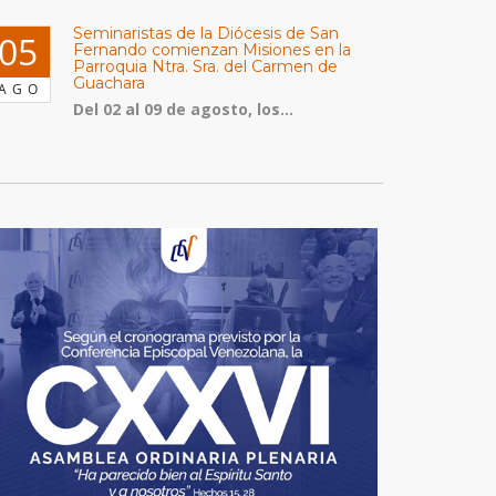
Seminaristas de la Diócesis de San
05
Fernando comienzan Misiones en la
Parroquia Ntra. Sra. del Carmen de
Guachara
AGO
Del 02 al 09 de agosto, los...