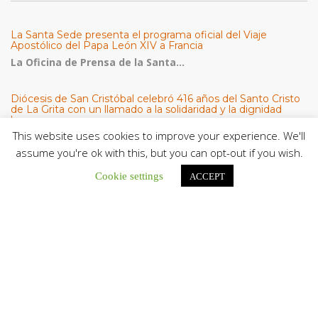
La Santa Sede presenta el programa oficial del Viaje
Apostólico del Papa León XIV a Francia
La Oficina de Prensa de la Santa...
Diócesis de San Cristóbal celebró 416 años del Santo Cristo
de La Grita con un llamado a la solidaridad y la dignidad
humana
This website uses cookies to improve your experience. We'll
En el marco de la solemnidad por...
assume you're ok with this, but you can opt-out if you wish.
Diócesis de Guanare recibió a más de 70 sacerdotes para
retiro de la Renovación Carismática Católica de Venezuela
Cookie settings
ACCEPT
Diócesis de Guanare recibió a más de...
Cáritas Italiana se reunió con presidencia de la CEV y Cáritas
de Venezuela para conocer el trabajo humanitario por
terremotos del 24 de junio
Una delegación encabezada por el padre Marco...
El Centro CEC realiza el 1° Encuentro Formativo de
Maestros Voluntarios del Proyecto «Talita Kum»