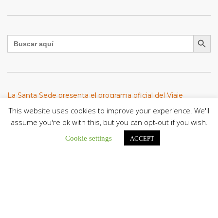
Botón de búsqu
Buscar:
La Santa Sede presenta el programa oficial del Viaje
Apostólico del Papa León XIV a Francia
This website uses cookies to improve your experience. We'll
La Oficina de Prensa de la Santa...
assume you're ok with this, but you can opt-out if you wish.
Cookie settings
ACCEPT
Diócesis de San Cristóbal celebró 416 años del Santo Cristo
de La Grita con un llamado a la solidaridad y la dignidad
humana
En el marco de la solemnidad por...
Diócesis de Guanare recibió a más de 70 sacerdotes para
retiro de la Renovación Carismática Católica de Venezuela
Diócesis de Guanare recibió a más de...