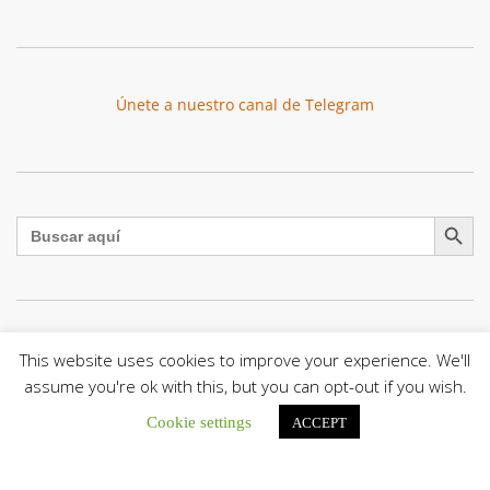
Únete a nuestro canal de Telegram
Botón de búsqu
Buscar:
El Centro CEC realiza el 1° Encuentro Formativo de
This website uses cookies to improve your experience. We'll
Maestros Voluntarios del Proyecto «Talita Kum»
assume you're ok with this, but you can opt-out if you wish.
Con una masiva participación que superó los...
Cookie settings
ACCEPT
León XIV a los comunicadores católicos: «Promuevan una
comunicación al servicio del bien común y la dignidad
humana»