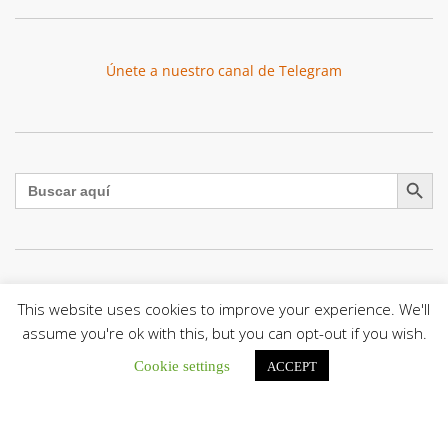
Únete a nuestro canal de Telegram
Botón de búsqu
Buscar:
La Santa Sede presenta el programa oficial del Viaje
This website uses cookies to improve your experience. We'll
Apostólico del Papa León XIV a Francia
assume you're ok with this, but you can opt-out if you wish.
La Oficina de Prensa de la Santa...
Cookie settings
ACCEPT
Diócesis de San Cristóbal celebró 416 años del Santo Cristo
de La Grita con un llamado a la solidaridad y la dignidad
humana
En el marco de la solemnidad por...