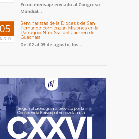
En un mensaje enviado al Congreso
Mundial...
Seminaristas de la Diócesis de San
05
Fernando comienzan Misiones en la
Parroquia Ntra. Sra. del Carmen de
Guachara
AGO
Del 02 al 09 de agosto, los...