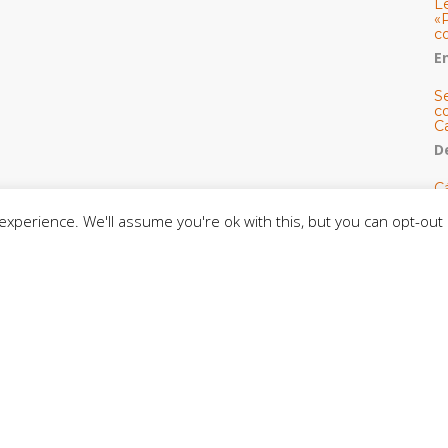
L
«
c
E
S
co
C
De
C
so
xperience. We'll assume you're ok with this, but you can opt-out 
C
C
J
t
L
C