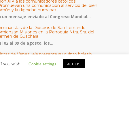
eón XIV a los comunicadores católicos:
Promuevan una comunicación al servicio del bien
omún y la dignidad humana»
n un mensaje enviado al Congreso Mundial...
eminaristas de la Diócesis de San Fernando
mienzan Misiones en la Parroquia Ntra. Sra. del
armen de Guachara
l 02 al 09 de agosto, los...
áritas de Venezuela presenta su quinto boletín
bre la atención a familias tras los terremotos
if you wish.
Cookie settings
ACCEPT
áritas de Venezuela publicó este martes 4...
omisión Episcopal de Vida Consagrada por la
ornada Pro Orantibus: La vida contemplativa,
estimonio de fe y esperanza en Venezuela
a Iglesia en Venezuela celebra este jueves...
ATEGORÍAS