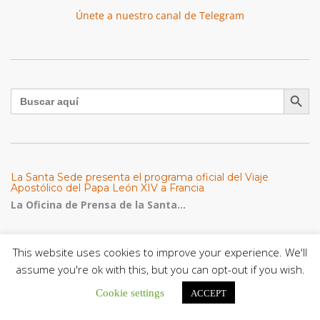
Únete a nuestro canal de Telegram
Botón de búsqu
Buscar:
La Santa Sede presenta el programa oficial del Viaje
Apostólico del Papa León XIV a Francia
La Oficina de Prensa de la Santa...
Diócesis de San Cristóbal celebró 416 años del Santo Cristo
This website uses cookies to improve your experience. We'll
de La Grita con un llamado a la solidaridad y la dignidad
humana
assume you're ok with this, but you can opt-out if you wish.
En el marco de la solemnidad por...
Cookie settings
ACCEPT
Diócesis de Guanare recibió a más de 70 sacerdotes para
retiro de la Renovación Carismática Católica de Venezuela