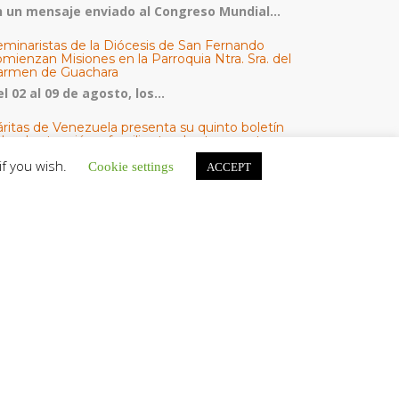
n un mensaje enviado al Congreso Mundial...
eminaristas de la Diócesis de San Fernando
mienzan Misiones en la Parroquia Ntra. Sra. del
armen de Guachara
l 02 al 09 de agosto, los...
áritas de Venezuela presenta su quinto boletín
bre la atención a familias tras los terremotos
áritas de Venezuela publicó este martes 4...
if you wish.
Cookie settings
ACCEPT
omisión Episcopal de Vida Consagrada por la
ornada Pro Orantibus: La vida contemplativa,
estimonio de fe y esperanza en Venezuela
a Iglesia en Venezuela celebra este jueves...
ATEGORÍAS
V Noticias
omunicado