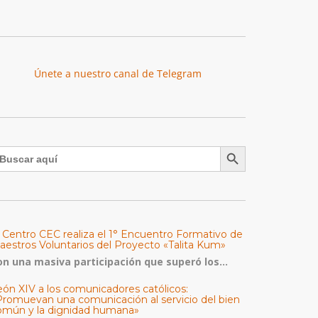
Únete a nuestro canal de Telegram
Botón de búsqueda
uscar:
l Centro CEC realiza el 1° Encuentro Formativo de
aestros Voluntarios del Proyecto «Talita Kum»
on una masiva participación que superó los...
eón XIV a los comunicadores católicos:
Promuevan una comunicación al servicio del bien
omún y la dignidad humana»