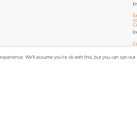
E
S
co
C
De
C
so
C
xperience. We'll assume you're ok with this, but you can opt-out 
C
J
t
L
C
CE
C