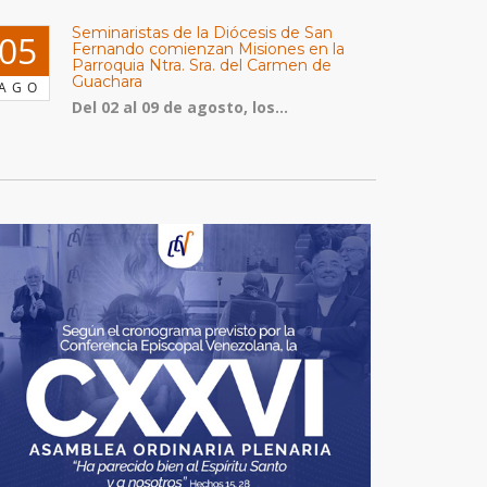
Seminaristas de la Diócesis de San
05
Fernando comienzan Misiones en la
Parroquia Ntra. Sra. del Carmen de
Guachara
AGO
Del 02 al 09 de agosto, los...