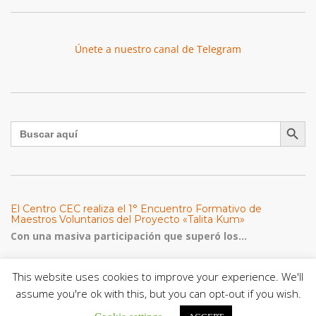
Únete a nuestro canal de Telegram
Botón de búsqu
Buscar:
El Centro CEC realiza el 1° Encuentro Formativo de
Maestros Voluntarios del Proyecto «Talita Kum»
Con una masiva participación que superó los...
León XIV a los comunicadores católicos: «Promuevan una
This website uses cookies to improve your experience. We'll
comunicación al servicio del bien común y la dignidad
assume you're ok with this, but you can opt-out if you wish.
humana»
En un mensaje enviado al Congreso Mundial...
Cookie settings