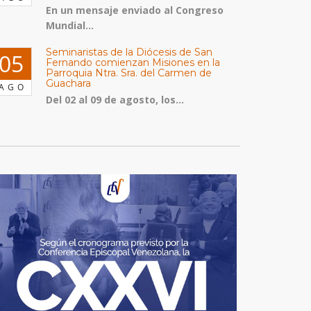
En un mensaje enviado al Congreso
Mundial...
Seminaristas de la Diócesis de San
05
Fernando comienzan Misiones en la
Parroquia Ntra. Sra. del Carmen de
Guachara
AGO
Del 02 al 09 de agosto, los...