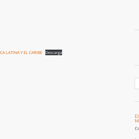
A LATINA Y EL CARIBE
Descarga
B
E
M
C