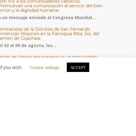
eón XIV a los comunicadores católicos:
Promuevan una comunicación al servicio del bien
omún y la dignidad humana»
n un mensaje enviado al Congreso Mundial...
eminaristas de la Diócesis de San Fernando
mienzan Misiones en la Parroquia Ntra. Sra. del
armen de Guachara
l 02 al 09 de agosto, los...
áritas de Venezuela presenta su quinto boletín
bre la atención a familias tras los terremotos
if you wish.
Cookie settings
ACCEPT
áritas de Venezuela publicó este martes 4...
omisión Episcopal de Vida Consagrada por la
ornada Pro Orantibus: La vida contemplativa,
estimonio de fe y esperanza en Venezuela
a Iglesia en Venezuela celebra este jueves...
ATEGORÍAS