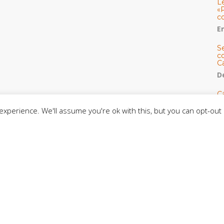
L
«
c
E
S
co
C
De
C
so
xperience. We'll assume you're ok with this, but you can opt-out 
C
C
J
t
L
C