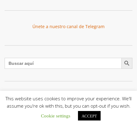
Únete a nuestro canal de Telegram
Botón de búsqu
Buscar:
El Centro CEC realiza el 1° Encuentro Formativo de
This website uses cookies to improve your experience. We'll
Maestros Voluntarios del Proyecto «Talita Kum»
assume you're ok with this, but you can opt-out if you wish.
Con una masiva participación que superó los...
Cookie settings
ACCEPT
León XIV a los comunicadores católicos: «Promuevan una
comunicación al servicio del bien común y la dignidad
humana»