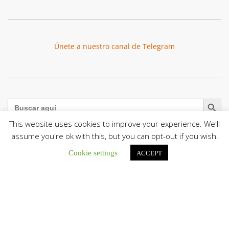
Únete a nuestro canal de Telegram
Botón de búsqu
Buscar:
This website uses cookies to improve your experience. We'll
assume you're ok with this, but you can opt-out if you wish.
Cookie settings
ACCEPT
La Santa Sede presenta el programa oficial del Viaje
Apostólico del Papa León XIV a Francia
La Oficina de Prensa de la Santa...
Diócesis de San Cristóbal celebró 416 años del Santo Cristo
de La Grita con un llamado a la solidaridad y la dignidad
humana