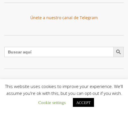
Únete a nuestro canal de Telegram
Botón de búsqu
Buscar:
La Santa Sede presenta el programa oficial del Viaje
This website uses cookies to improve your experience. We'll
Apostólico del Papa León XIV a Francia
assume you're ok with this, but you can opt-out if you wish.
La Oficina de Prensa de la Santa...
Cookie settings
ACCEPT
Diócesis de San Cristóbal celebró 416 años del Santo Cristo
de La Grita con un llamado a la solidaridad y la dignidad
humana
En el marco de la solemnidad por...