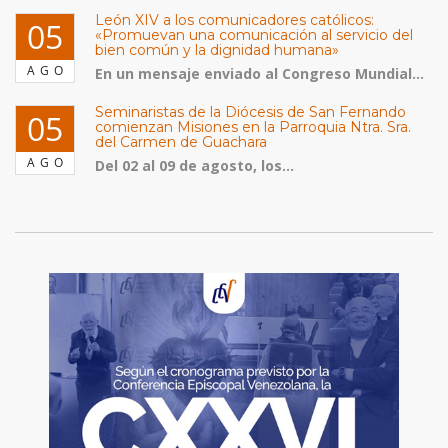
León XIV a los comunicadores católicos:
05
«Promuevan una comunicación al servicio del
bien común y la dignidad humana»
AGO
En un mensaje enviado al Congreso Mundial...
Seminaristas de la Diócesis de San Fernando
05
comienzan Misiones en la Parroquia Ntra. Sra.
del Carmen de Guachara
AGO
Del 02 al 09 de agosto, los...