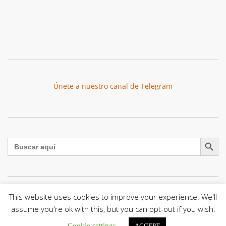
Únete a nuestro canal de Telegram
Botón de búsqu
Buscar:
This website uses cookies to improve your experience. We'll
El Centro CEC realiza el 1° Encuentro Formativo de
Maestros Voluntarios del Proyecto «Talita Kum»
assume you're ok with this, but you can opt-out if you wish.
Con una masiva participación que superó los...
Cookie settings
ACCEPT