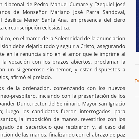
ión diaconal de Pedro Manuel Cumare y Ezequiel José
anos de Monseñor Mariano José Parra Sandoval,
l Basílica Menor Santa Ana, en presencia del clero
ta circunscripción eclesiástica.
plicó, en el marco de la Solemnidad de la anunciación
sión debe dejarlo todo y seguir a Cristo, asegurando
te en la renuncia sino en el amor que le imprime al
ir la vocación con los brazos abiertos, proclamar la
on un sí generoso sin temor, y estar dispuestos a
ios, afirmó el prelado.
T
itos de la ordenación, comenzando con los nuevos
neo-presbítero, iniciando con la presentación de los
exander Duno, rector del Seminario Mayor San Ignacio
a; luego los candidatos fueron interrogados, para
 santos, la imposición de manos, revestirlos con los
rado del sacerdocio que recibieron y, el caso del
a unción de las manos, finalizando con el abrazo de paz