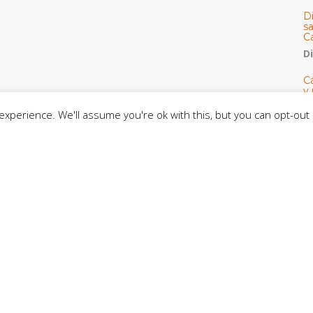
D
s
C
D
Cá
y 
h
xperience. We'll assume you're ok with this, but you can opt-out 
U
E
M
C
C
CE
C
D