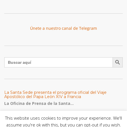
Únete a nuestro canal de Telegram
Botón de búsqu
Buscar:
La Santa Sede presenta el programa oficial del Viaje
Apostólico del Papa León XIV a Francia
La Oficina de Prensa de la Santa...
This website uses cookies to improve your experience. We'll
Diócesis de San Cristóbal celebró 416 años del Santo Cristo
de La Grita con un llamado a la solidaridad y la dignidad
assume you're ok with this, but you can opt-out if you wish.
humana