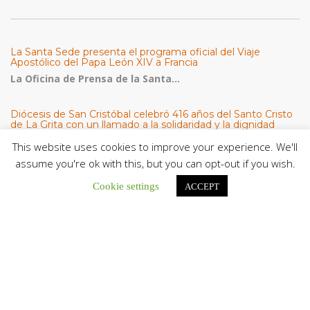
La Santa Sede presenta el programa oficial del Viaje
Apostólico del Papa León XIV a Francia
La Oficina de Prensa de la Santa...
Diócesis de San Cristóbal celebró 416 años del Santo Cristo
de La Grita con un llamado a la solidaridad y la dignidad
humana
This website uses cookies to improve your experience. We'll
En el marco de la solemnidad por...
assume you're ok with this, but you can opt-out if you wish.
Diócesis de Guanare recibió a más de 70 sacerdotes para
Cookie settings
ACCEPT
retiro de la Renovación Carismática Católica de Venezuela
Diócesis de Guanare recibió a más de...
Cáritas Italiana se reunió con presidencia de la CEV y Cáritas
de Venezuela para conocer el trabajo humanitario por
terremotos del 24 de junio
Una delegación encabezada por el padre Marco...
El Centro CEC realiza el 1° Encuentro Formativo de