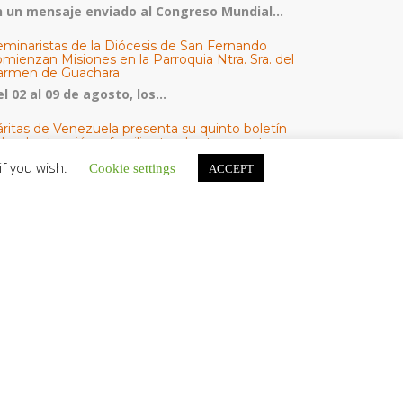
n un mensaje enviado al Congreso Mundial...
eminaristas de la Diócesis de San Fernando
mienzan Misiones en la Parroquia Ntra. Sra. del
armen de Guachara
l 02 al 09 de agosto, los...
áritas de Venezuela presenta su quinto boletín
bre la atención a familias tras los terremotos
áritas de Venezuela publicó este martes 4...
if you wish.
Cookie settings
ACCEPT
omisión Episcopal de Vida Consagrada por la
ornada Pro Orantibus: La vida contemplativa,
estimonio de fe y esperanza en Venezuela
a Iglesia en Venezuela celebra este jueves...
ATEGORÍAS
V Noticias
omunicado