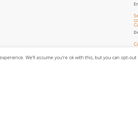
E
S
co
C
De
C
so
C
xperience. We'll assume you're ok with this, but you can opt-out 
C
J
t
L
C
CE
C