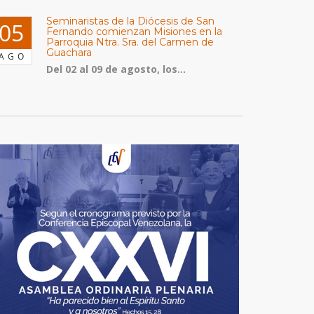
Seminaristas de la Diócesis de San
05
Fernando comienzan Misiones en la
Parroquia Ntra. Sra. del Carmen de
Guachara
AGO
Del 02 al 09 de agosto, los...