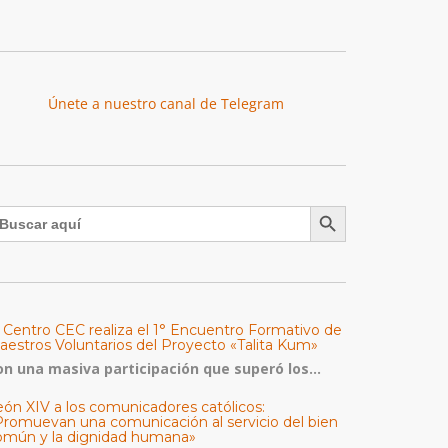
Únete a nuestro canal de Telegram
Botón de búsqueda
uscar:
l Centro CEC realiza el 1° Encuentro Formativo de
aestros Voluntarios del Proyecto «Talita Kum»
on una masiva participación que superó los...
eón XIV a los comunicadores católicos:
Promuevan una comunicación al servicio del bien
omún y la dignidad humana»