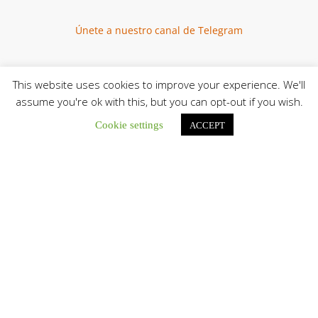
Únete a nuestro canal de Telegram
This website uses cookies to improve your experience. We'll
assume you're ok with this, but you can opt-out if you wish.
Botón de búsqu
Buscar:
Cookie settings
ACCEPT
El Centro CEC realiza el 1° Encuentro Formativo de
Maestros Voluntarios del Proyecto «Talita Kum»
Con una masiva participación que superó los...
León XIV a los comunicadores católicos: «Promuevan una
comunicación al servicio del bien común y la dignidad
humana»
En un mensaje enviado al Congreso Mundial...