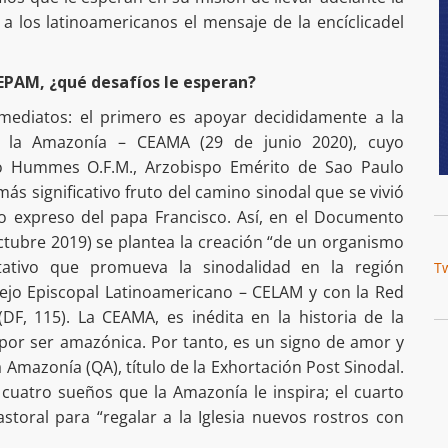
a los latinoamericanos el mensaje de la encíclicadel
REPAM, ¿qué desafíos le esperan?
nmediatos: el primero es apoyar decididamente a la
de la Amazonía – CEAMA (29 de junio 2020), cuyo
io Hummes O.F.M., Arzobispo Emérito de Sao Paulo
 más significativo fruto del camino sinodal que se vivió
 expreso del papa Francisco. Así, en el Documento
ctubre 2019) se plantea la creación “de un organismo
ntativo que promueva la sinodalidad en la región
T
sejo Episcopal Latinoamericano – CELAM y con la Red
DF, 115). La CEAMA, es inédita en la historia de la
y por ser amazónica. Por tanto, es un signo de amor y
da Amazonía (QA), título de la Exhortación Post Sinodal.
 cuatro sueños que la Amazonía le inspira; el cuarto
storal para “regalar a la Iglesia nuevos rostros con