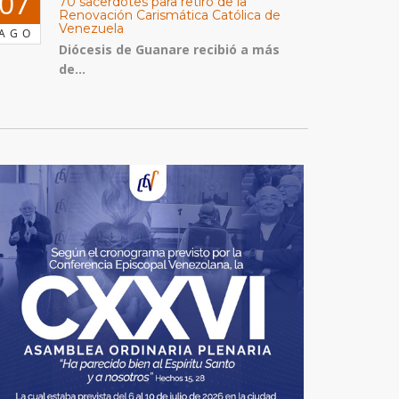
07
70 sacerdotes para retiro de la
Renovación Carismática Católica de
Venezuela
AGO
Diócesis de Guanare recibió a más
de...