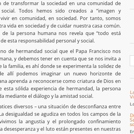
in de transformar la sociedad en una comunidad de
 social. Todos hemos sido creados a “imagen y
vivir en comunidad, en sociedad. Por tanto, somos
ra vida en sociedad y de cuidar nuestra casa común.
y de la persona humana nos revela que “todo está
de esta responsabilidad personal y social.
amino de hermandad social que el Papa Francisco nos
B
mana, y debemos tener en cuenta que se nos invita a
e la familia, es ahí donde se experimenta la solidez de
sde allí podemos imaginar un nuevo horizonte de
na aprenda a reconocerse como criatura de Dios en
de esta sólida experiencia de hermandad, la persona
L
a mediante el diálogo y la amistad social.
Vi
La
tices diversos – una situación de desconfianza entre
 La desigualdad se agudiza en todos los campos de la
Di
Sa
vivimos la angustia y el prolongado confinamiento
s
 la desesperanza y el luto están presentes en nuestras
E