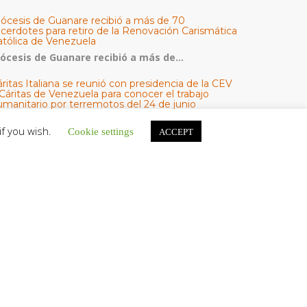
iócesis de Guanare recibió a más de 70
acerdotes para retiro de la Renovación Carismática
atólica de Venezuela
iócesis de Guanare recibió a más de...
ritas Italiana se reunió con presidencia de la CEV
Cáritas de Venezuela para conocer el trabajo
umanitario por terremotos del 24 de junio
na delegación encabezada por el padre Marco...
if you wish.
Cookie settings
ACCEPT
l Centro CEC realiza el 1° Encuentro Formativo de
aestros Voluntarios del Proyecto «Talita Kum»
on una masiva participación que superó los...
ATEGORÍAS
V Noticias
omunicado