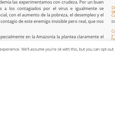
andemia las experimentamos con crudeza. Por un buen
D
s a los contagiados por el virus e igualmente se
s
ial, con el aumento de la pobreza, el desempleo y el
C
 contagio de este enemigo invisible pero real, que nos
D
Cá
y 
especialmente en la Amazonía la plantea claramente el
h
clica: “El desprecio de los débiles puede esconderse
U
xperience. We'll assume you're ok with this, but you can opt-out 
ilizan demagógicamente para sus fines, o en formas
E
reses económicos de los poderosos. En ambos casos se
M
ar un mundo abierto que tenga lugar para todos, que
C
spete las diversas culturas” (FT 155).
desesperanza, la encíclica Fratelli tutti nos abre
e una acción urgente y compartida como comunidad
un camino a recorrer, para pensar y gestar juntos
C
idaridad mediante el diálogo y la amistad social. Se
CE
ntro para construir espacios de fraternidad.
C
uen samaritano” que nos presenta FT en el capítulo II