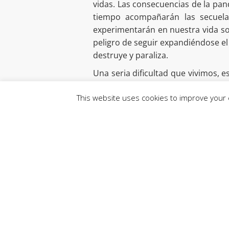
vidas. Las consecuencias de la p
tiempo acompañarán las secuela
experimentarán en nuestra vida soc
peligro de seguir expandiéndose el
destruye y paraliza.
Una seria dificultad que vivimos, 
Papa Francisco en su reciente Encí
This website uses cookies to improve your e
en formas populistas, que los ut
liberales al servicio de los inte
advierte la dificultad para pens
incorpore a los más débiles y que re
En este contexto de oscuridad y 
horizontes de esperanza mediant
de hermanos y hermanas. Tenemos 
una sociedad que se abre a la sol
trata de buscar caminos de reencue
La propuesta de la parábola del “b