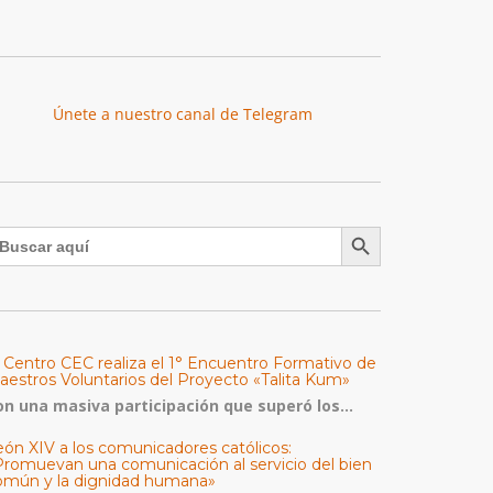
Únete a nuestro canal de Telegram
Botón de búsqueda
uscar:
l Centro CEC realiza el 1° Encuentro Formativo de
aestros Voluntarios del Proyecto «Talita Kum»
on una masiva participación que superó los...
eón XIV a los comunicadores católicos:
Promuevan una comunicación al servicio del bien
omún y la dignidad humana»