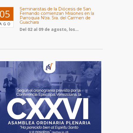
Seminaristas de la Diócesis de San
05
Fernando comienzan Misiones en la
Parroquia Ntra. Sra. del Carmen de
Guachara
AGO
Del 02 al 09 de agosto, los...