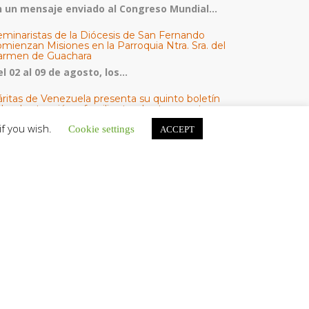
n un mensaje enviado al Congreso Mundial...
eminaristas de la Diócesis de San Fernando
mienzan Misiones en la Parroquia Ntra. Sra. del
armen de Guachara
l 02 al 09 de agosto, los...
áritas de Venezuela presenta su quinto boletín
bre la atención a familias tras los terremotos
áritas de Venezuela publicó este martes 4...
if you wish.
Cookie settings
ACCEPT
omisión Episcopal de Vida Consagrada por la
ornada Pro Orantibus: La vida contemplativa,
estimonio de fe y esperanza en Venezuela
a Iglesia en Venezuela celebra este jueves...
ATEGORÍAS
V Noticias
omunicado