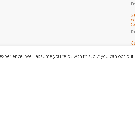
E
S
co
C
De
C
so
C
xperience. We'll assume you're ok with this, but you can opt-out 
C
J
t
L
C
CE
C