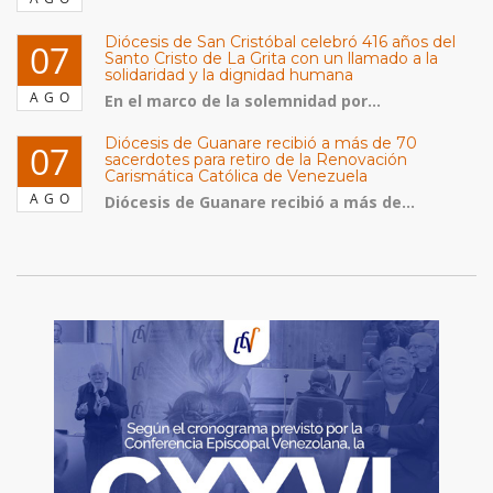
Diócesis de San Cristóbal celebró 416 años del
07
Santo Cristo de La Grita con un llamado a la
solidaridad y la dignidad humana
AGO
En el marco de la solemnidad por...
Diócesis de Guanare recibió a más de 70
07
sacerdotes para retiro de la Renovación
Carismática Católica de Venezuela
AGO
Diócesis de Guanare recibió a más de...