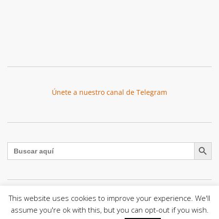
Únete a nuestro canal de Telegram
Botón de búsqu
Buscar:
This website uses cookies to improve your experience. We'll
La Santa Sede presenta el programa oficial del Viaje
assume you're ok with this, but you can opt-out if you wish.
Apostólico del Papa León XIV a Francia