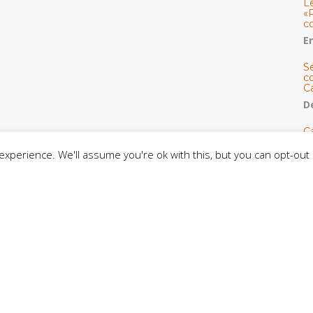
L
«
c
E
S
co
C
De
C
so
xperience. We'll assume you're ok with this, but you can opt-out 
C
C
J
t
L
C