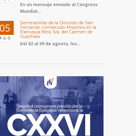
En un mensaje enviado al Congreso
Mundial...
Seminaristas de la Diócesis de San
05
Fernando comienzan Misiones en la
Parroquia Ntra. Sra. del Carmen de
Guachara
AGO
Del 02 al 09 de agosto, los...