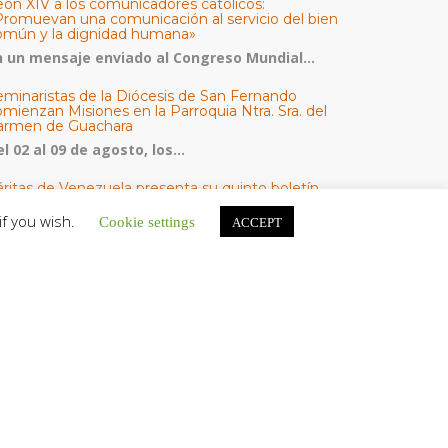
eón XIV a los comunicadores católicos:
Promuevan una comunicación al servicio del bien
omún y la dignidad humana»
n un mensaje enviado al Congreso Mundial...
eminaristas de la Diócesis de San Fernando
mienzan Misiones en la Parroquia Ntra. Sra. del
armen de Guachara
l 02 al 09 de agosto, los...
áritas de Venezuela presenta su quinto boletín
bre la atención a familias tras los terremotos
if you wish.
Cookie settings
ACCEPT
áritas de Venezuela publicó este martes 4...
omisión Episcopal de Vida Consagrada por la
ornada Pro Orantibus: La vida contemplativa,
estimonio de fe y esperanza en Venezuela
a Iglesia en Venezuela celebra este jueves...
ATEGORÍAS