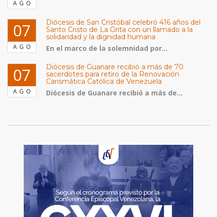
AGO
Diócesis de San Cristóbal celebró 416 años del
07
Santo Cristo de La Grita con un llamado a la
solidaridad y la dignidad humana
AGO
En el marco de la solemnidad por...
Diócesis de Guanare recibió a más de 70
07
sacerdotes para retiro de la Renovación
Carismática Católica de Venezuela
AGO
Diócesis de Guanare recibió a más de...