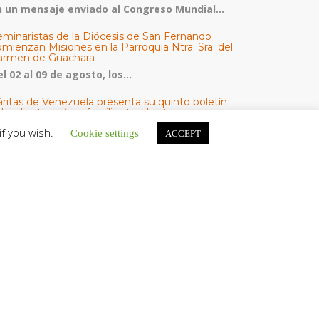
n un mensaje enviado al Congreso Mundial...
eminaristas de la Diócesis de San Fernando
mienzan Misiones en la Parroquia Ntra. Sra. del
armen de Guachara
l 02 al 09 de agosto, los...
áritas de Venezuela presenta su quinto boletín
bre la atención a familias tras los terremotos
áritas de Venezuela publicó este martes 4...
if you wish.
Cookie settings
ACCEPT
omisión Episcopal de Vida Consagrada por la
ornada Pro Orantibus: La vida contemplativa,
estimonio de fe y esperanza en Venezuela
a Iglesia en Venezuela celebra este jueves...
ATEGORÍAS
V Noticias
omunicado