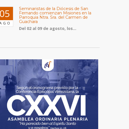
Seminaristas de la Diócesis de San
05
Fernando comienzan Misiones en la
Parroquia Ntra. Sra. del Carmen de
Guachara
AGO
Del 02 al 09 de agosto, los...