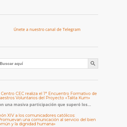
Únete a nuestro canal de Telegram
Botón de búsqueda
uscar:
l Centro CEC realiza el 1° Encuentro Formativo de
aestros Voluntarios del Proyecto «Talita Kum»
on una masiva participación que superó los...
eón XIV a los comunicadores católicos:
Promuevan una comunicación al servicio del bien
omún y la dignidad humana»