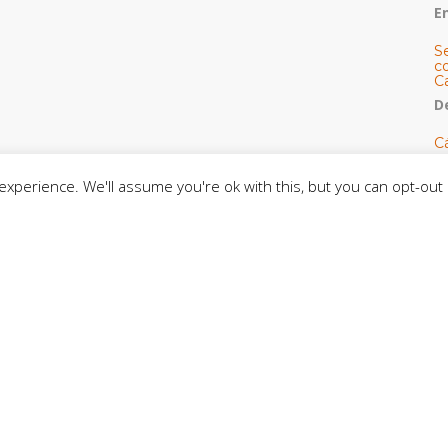
E
S
co
C
De
C
so
C
xperience. We'll assume you're ok with this, but you can opt-out 
C
J
t
L
C
CE
C