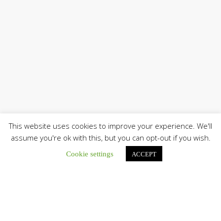
This website uses cookies to improve your experience. We'll
assume you're ok with this, but you can opt-out if you wish.
Cookie settings
Únete a nuestro canal de Telegram
ACCEPT
Botón de búsqu
Buscar: