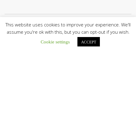
This website uses cookies to improve your experience. We'll
Únete a nuestro canal de Telegram
assume you're ok with this, but you can opt-out if you wish.
Cookie settings
ACCEPT
Botón de búsqu
Buscar:
El Centro CEC realiza el 1° Encuentro Formativo de
Maestros Voluntarios del Proyecto «Talita Kum»
Con una masiva participación que superó los...
León XIV a los comunicadores católicos: «Promuevan una
comunicación al servicio del bien común y la dignidad
humana»